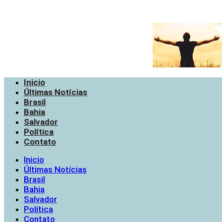
Inicio
Últimas Notícias
Brasil
Bahia
Salvador
Política
Contato
Inicio
Últimas Notícias
Brasil
Bahia
Salvador
Política
Contato