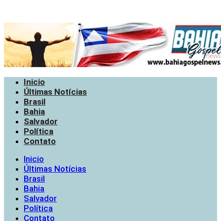
Inicio
Últimas Notícias
Brasil
Bahia
Salvador
Política
Contato
Inicio
Últimas Notícias
Brasil
Bahia
Salvador
Política
Contato