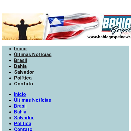
Inicio
Últimas Notícias
Brasil
Bahia
Salvador
Política
Contato
Inicio
Últimas Notícias
Brasil
Bahia
Salvador
Política
Contato