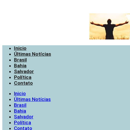
Inicio
Últimas Notícias
Brasil
Bahia
Salvador
Política
Contato
Inicio
Últimas Notícias
Brasil
Bahia
Salvador
Política
Contato