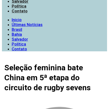
Salvador
Política
Contato
Inicio
Últimas Notícias
Brasil
Bahia
Salvador
Política
Contato
Seleção feminina bate
China em 5ª etapa do
circuito de rugby sevens