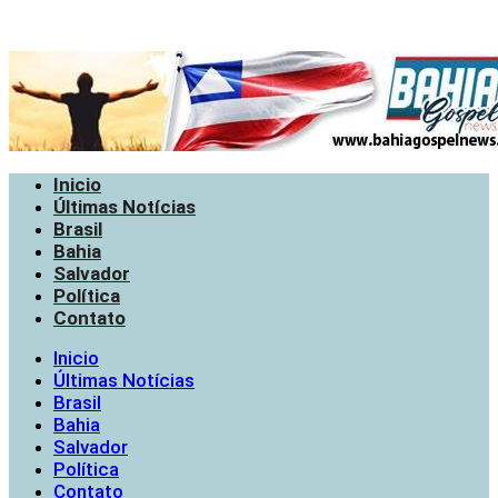
Inicio
Últimas Notícias
Brasil
Bahia
Salvador
Política
Contato
Inicio
Últimas Notícias
Brasil
Bahia
Salvador
Política
Contato