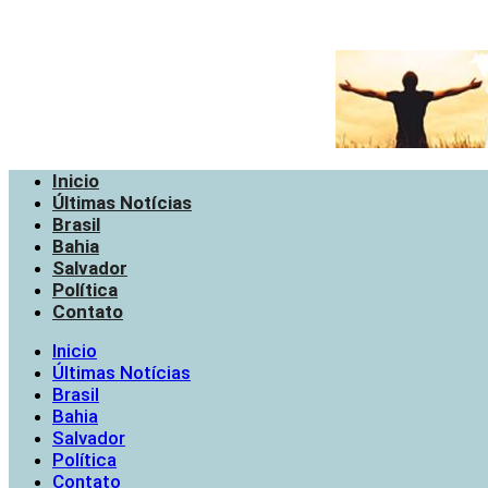
Inicio
Últimas Notícias
Brasil
Bahia
Salvador
Política
Contato
Inicio
Últimas Notícias
Brasil
Bahia
Salvador
Política
Contato