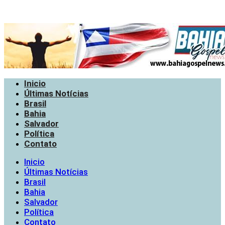
Inicio
Últimas Notícias
Brasil
Bahia
Salvador
Política
Contato
Inicio
Últimas Notícias
Brasil
Bahia
Salvador
Política
Contato