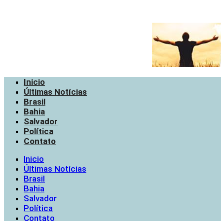
Inicio
Últimas Notícias
Brasil
Bahia
Salvador
Política
Contato
Inicio
Últimas Notícias
Brasil
Bahia
Salvador
Política
Contato