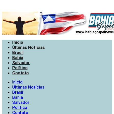
Inicio
Últimas Notícias
Brasil
Bahia
Salvador
Política
Contato
Inicio
Últimas Notícias
Brasil
Bahia
Salvador
Política
Contato