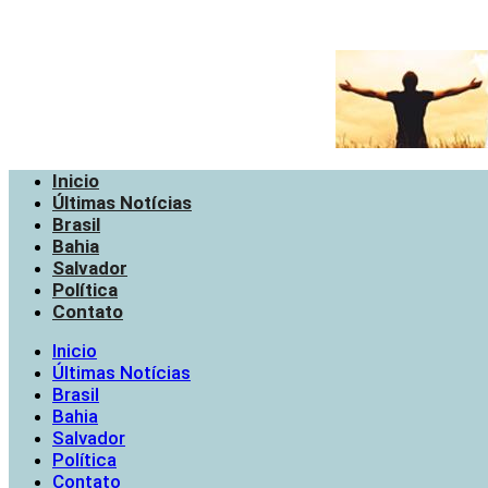
Inicio
Últimas Notícias
Brasil
Bahia
Salvador
Política
Contato
Inicio
Últimas Notícias
Brasil
Bahia
Salvador
Política
Contato