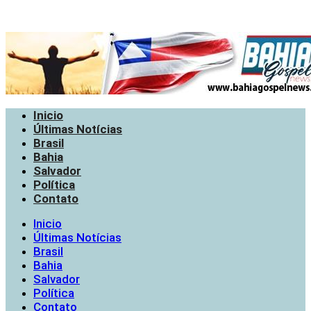
Inicio
Últimas Notícias
Brasil
Bahia
Salvador
Política
Contato
Inicio
Últimas Notícias
Brasil
Bahia
Salvador
Política
Contato