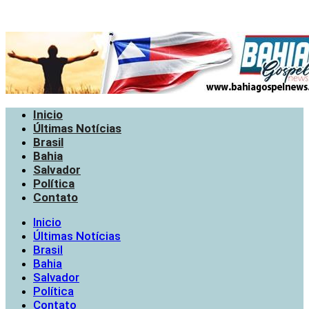
Inicio
Últimas Notícias
Brasil
Bahia
Salvador
Política
Contato
Inicio
Últimas Notícias
Brasil
Bahia
Salvador
Política
Contato