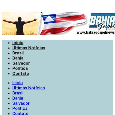
Inicio
Últimas Notícias
Brasil
Bahia
Salvador
Política
Contato
Inicio
Últimas Notícias
Brasil
Bahia
Salvador
Política
Contato