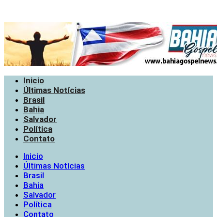
Inicio
Últimas Notícias
Brasil
Bahia
Salvador
Política
Contato
Inicio
Últimas Notícias
Brasil
Bahia
Salvador
Política
Contato