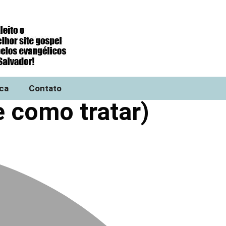
ica
Contato
e como tratar)