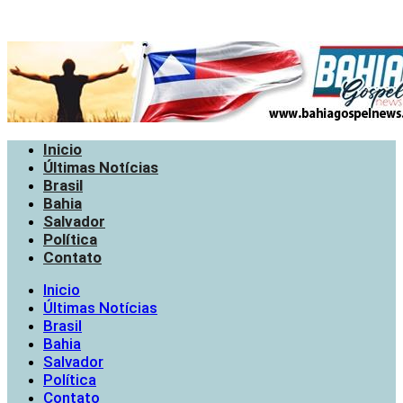
Inicio
Últimas Notícias
Brasil
Bahia
Salvador
Política
Contato
Inicio
Últimas Notícias
Brasil
Bahia
Salvador
Política
Contato