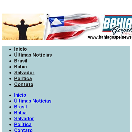
Inicio
Últimas Notícias
Brasil
Bahia
Salvador
Política
Contato
Inicio
Últimas Notícias
Brasil
Bahia
Salvador
Política
Contato