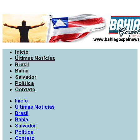
Inicio
Últimas Notícias
Brasil
Bahia
Salvador
Política
Contato
Inicio
Últimas Notícias
Brasil
Bahia
Salvador
Política
Contato