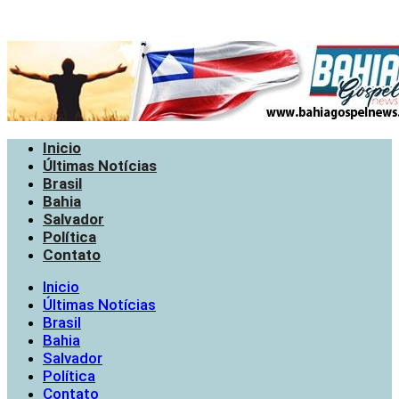
Inicio
Últimas Notícias
Brasil
Bahia
Salvador
Política
Contato
Inicio
Últimas Notícias
Brasil
Bahia
Salvador
Política
Contato