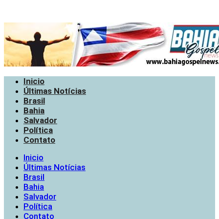
Inicio
Últimas Notícias
Brasil
Bahia
Salvador
Política
Contato
Inicio
Últimas Notícias
Brasil
Bahia
Salvador
Política
Contato