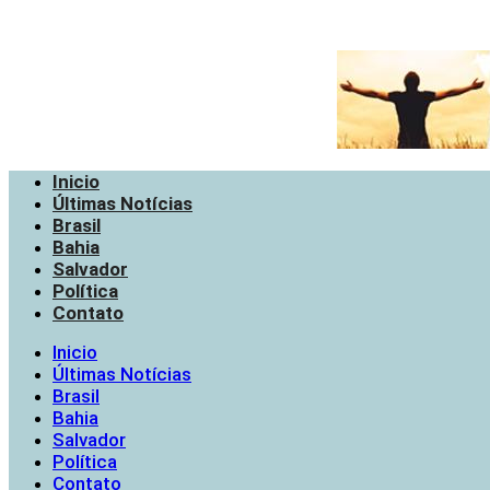
Inicio
Últimas Notícias
Brasil
Bahia
Salvador
Política
Contato
Inicio
Últimas Notícias
Brasil
Bahia
Salvador
Política
Contato