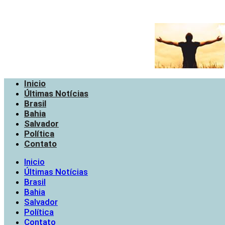
Inicio
Últimas Notícias
Brasil
Bahia
Salvador
Política
Contato
Inicio
Últimas Notícias
Brasil
Bahia
Salvador
Política
Contato