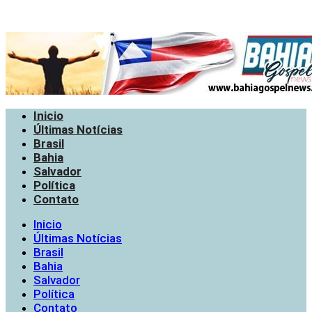
Inicio
Últimas Notícias
Brasil
Bahia
Salvador
Política
Contato
Inicio
Últimas Notícias
Brasil
Bahia
Salvador
Política
Contato