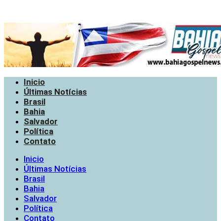
Inicio
Últimas Notícias
Brasil
Bahia
Salvador
Política
Contato
Inicio
Últimas Notícias
Brasil
Bahia
Salvador
Política
Contato