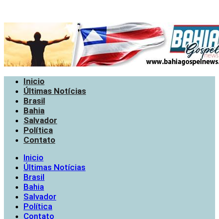
Inicio
Últimas Notícias
Brasil
Bahia
Salvador
Política
Contato
Inicio
Últimas Notícias
Brasil
Bahia
Salvador
Política
Contato