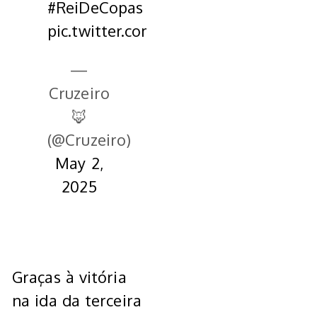
#ReiDeCopas
pic.twitter.com/vHZ161utId
—
Cruzeiro
🦊
(@Cruzeiro)
May 2,
2025
Graças à vitória
na ida da terceira