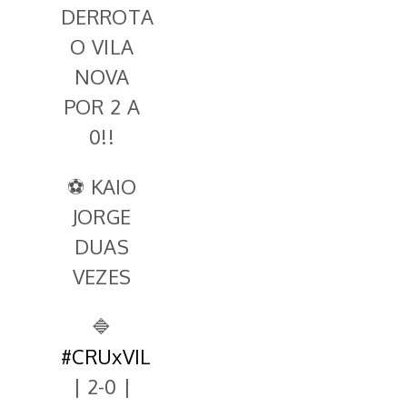
DERROTA
O VILA
NOVA
POR 2 A
0!!
⚽ KAIO
JORGE
DUAS
VEZES
🔷
#CRUxVIL
| 2-0 |