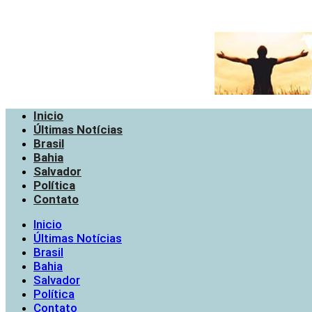
Inicio
Últimas Notícias
Brasil
Bahia
Salvador
Política
Contato
Inicio
Últimas Notícias
Brasil
Bahia
Salvador
Política
Contato