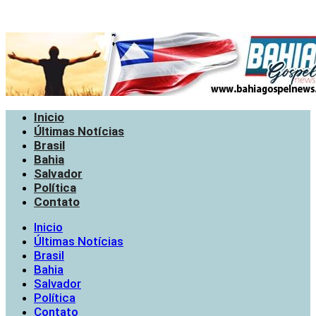
Inicio
Últimas Notícias
Brasil
Bahia
Salvador
Política
Contato
Inicio
Últimas Notícias
Brasil
Bahia
Salvador
Política
Contato