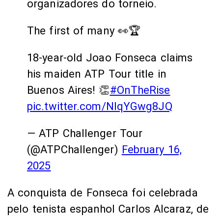
organizadores do torneio.
The first of many 👀🏆
18-year-old Joao Fonseca claims
his maiden ATP Tour title in
Buenos Aires! 👏
#OnTheRise
pic.twitter.com/NlqYGwg8JQ
— ATP Challenger Tour
(@ATPChallenger)
February 16,
2025
A conquista de Fonseca foi celebrada
pelo tenista espanhol Carlos Alcaraz, de