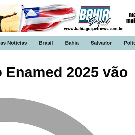
as Notícias
Brasil
Bahia
Salvador
Polí
 o Enamed 2025 vão