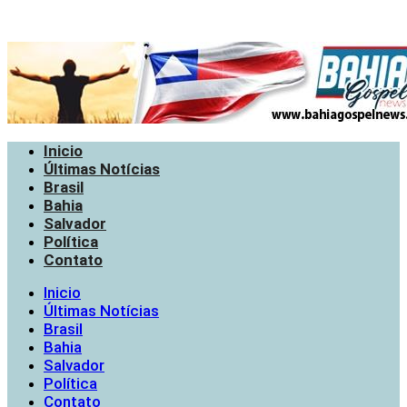
Inicio
Últimas Notícias
Brasil
Bahia
Salvador
Política
Contato
Inicio
Últimas Notícias
Brasil
Bahia
Salvador
Política
Contato