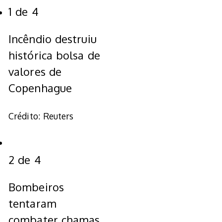
1
de
4
Incêndio destruiu
histórica bolsa de
valores de
Copenhague
Crédito: Reuters
2
de
4
Bombeiros
tentaram
combater chamas