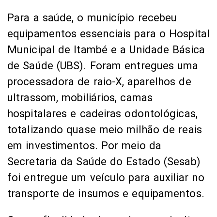
hospitalares e cadeiras odontológicas,
totalizando quase meio milhão de reais
em investimentos. Por meio da
Secretaria da Saúde do Estado (Sesab)
foi entregue um veículo para auxiliar no
transporte de insumos e equipamentos.
Com a finalidade de apoiar a agricultura
local, a Companhia de Desenvolvimento
e Ação Regional (SDR) e o Consórcio
Intermunicipal do Vale do Rio Gavião
(CIVALERG) entregaram kits produtivos,
com 600 colmeias, quatro tanques de
resfriamento de leite e oito máquinas