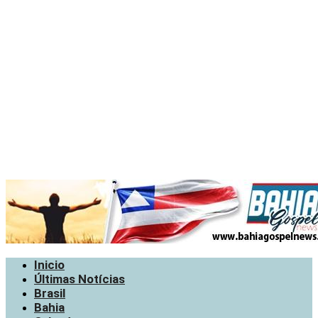
Inicio
Últimas Notícias
Brasil
Bahia
Salvador
Política
Contato
Inicio
Últimas Notícias
Brasil
Bahia
Salvador
Política
Contato