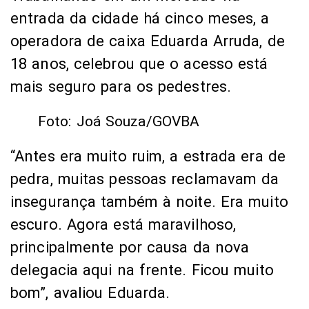
“Antes era muito ruim, a estrada era de
pedra, muitas pessoas reclamavam da
insegurança também à noite. Era muito
escuro. Agora está maravilhoso,
principalmente por causa da nova
delegacia aqui na frente. Ficou muito
bom”, avaliou Eduarda.
O distrito de Cassilândia também será
beneficiado com a pavimentação de
estradas vicinais. Na ocasião, foi
autorizada a celebração de convênio
entre Estado e Município para a
recuperação das rodovias e a Seinfra foi