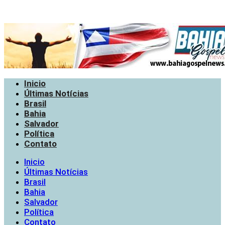
Inicio
Últimas Notícias
Brasil
Bahia
Salvador
Política
Contato
Inicio
Últimas Notícias
Brasil
Bahia
Salvador
Política
Contato