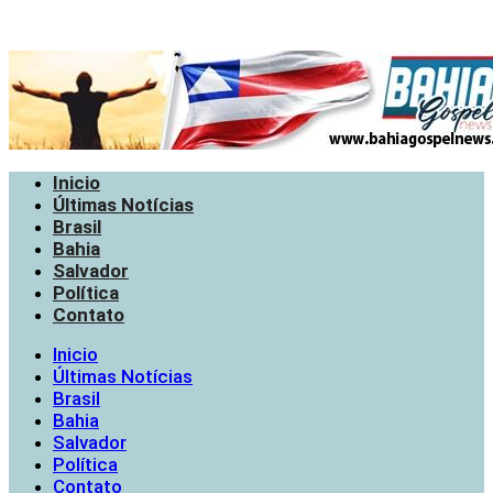
Inicio
Últimas Notícias
Brasil
Bahia
Salvador
Política
Contato
Inicio
Últimas Notícias
Brasil
Bahia
Salvador
Política
Contato