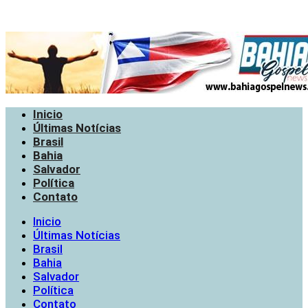
Inicio
Últimas Notícias
Brasil
Bahia
Salvador
Política
Contato
Inicio
Últimas Notícias
Brasil
Bahia
Salvador
Política
Contato