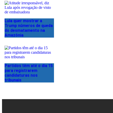
Lula quer mostrar a
Trump números de queda
do desmatamento na
Amazônia
Partidos têm até o dia 15
para registrarem
candidaturas nos
tribunais