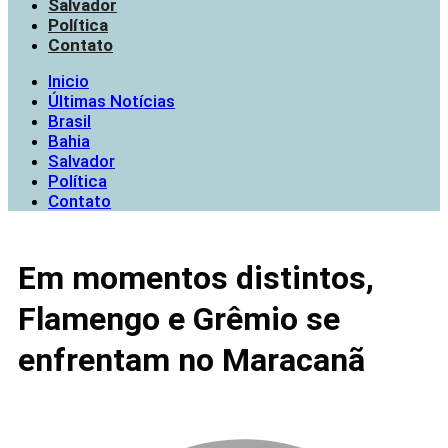
Salvador
Política
Contato
Inicio
Últimas Notícias
Brasil
Bahia
Salvador
Política
Contato
Em momentos distintos,
Flamengo e Grêmio se
enfrentam no Maracanã