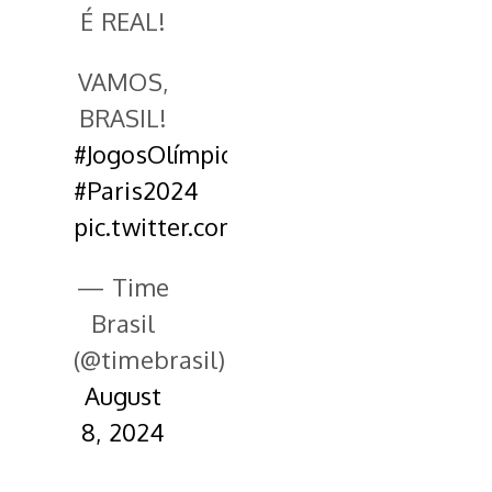
É REAL!
VAMOS,
BRASIL!
#JogosOlímpicos
#Paris2024
pic.twitter.com/sfLGt1K7NH
— Time
Brasil
(@timebrasil)
August
8, 2024