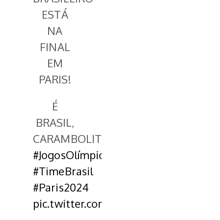
ESTÁ
NA
FINAL
EM
PARIS!
É
BRASIL,
CARAMBOLITAAAAAAAAAS!
#JogosOlímpicos
#TimeBrasil
#Paris2024
pic.twitter.com/XbVmoZcWcL