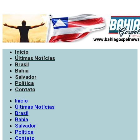
Inicio
Últimas Notícias
Brasil
Bahia
Salvador
Política
Contato
Inicio
Últimas Notícias
Brasil
Bahia
Salvador
Política
Contato