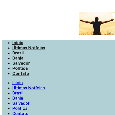
Inicio
Últimas Notícias
Brasil
Bahia
Salvador
Política
Contato
Inicio
Últimas Notícias
Brasil
Bahia
Salvador
Política
Contato