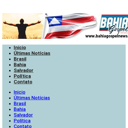
Inicio
Últimas Notícias
Brasil
Bahia
Salvador
Política
Contato
Inicio
Últimas Notícias
Brasil
Bahia
Salvador
Política
Contato