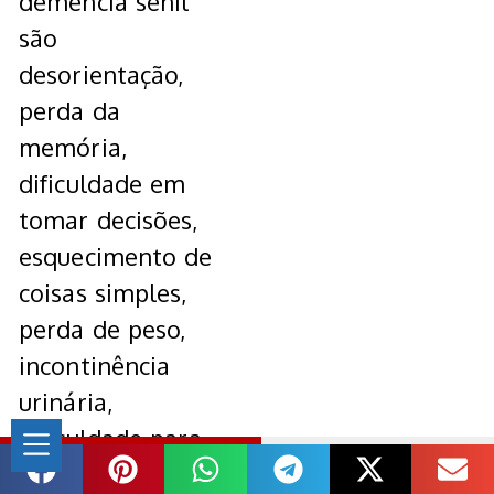
demência senil
são
desorientação,
perda da
memória,
dificuldade em
tomar decisões,
esquecimento de
coisas simples,
perda de peso,
incontinência
urinária,
dificuldade para
dirigir ou fazer