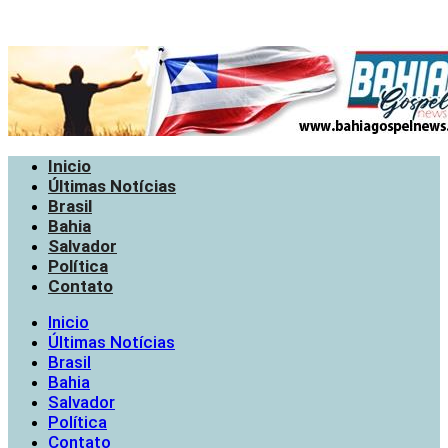
Inicio
Últimas Notícias
Brasil
Bahia
Salvador
Política
Contato
Inicio
Últimas Notícias
Brasil
Bahia
Salvador
Política
Contato