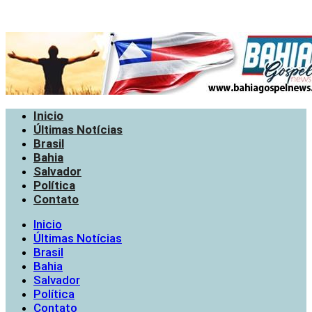
Inicio
Últimas Notícias
Brasil
Bahia
Salvador
Política
Contato
Inicio
Últimas Notícias
Brasil
Bahia
Salvador
Política
Contato