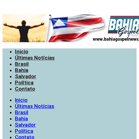
Inicio
Últimas Notícias
Brasil
Bahia
Salvador
Política
Contato
Inicio
Últimas Notícias
Brasil
Bahia
Salvador
Política
Contato