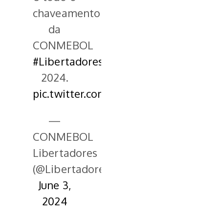
chaveamento
da
CONMEBOL
#Libertadores
2024.
pic.twitter.com/AjIGokNApR
—
CONMEBOL
Libertadores
(@LibertadoresBR)
June 3,
2024