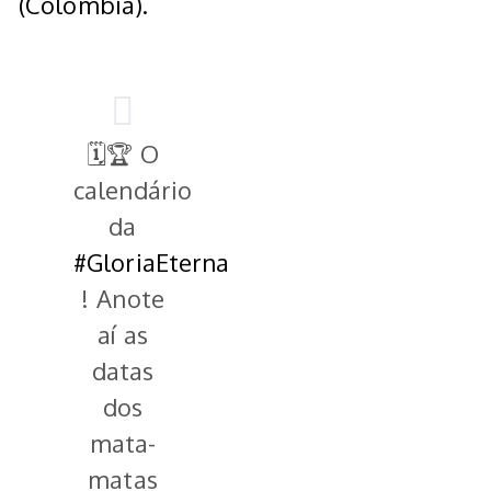
(Colômbia).
🗓️🏆 O
calendário
da
#GloriaEterna
! Anote
aí as
datas
dos
mata-
matas