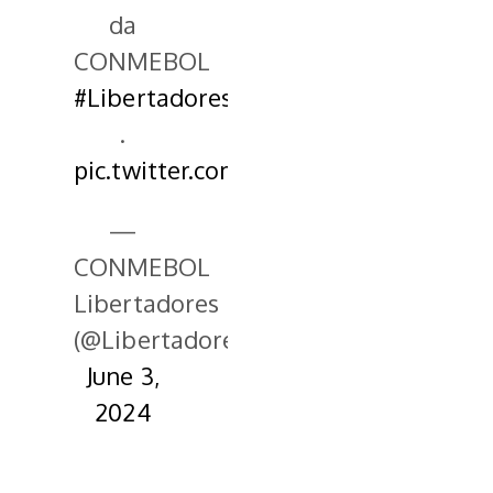
da
CONMEBOL
#Libertadores
.
pic.twitter.com/ho9Ki3ooWa
—
CONMEBOL
Libertadores
(@LibertadoresBR)
June 3,
2024