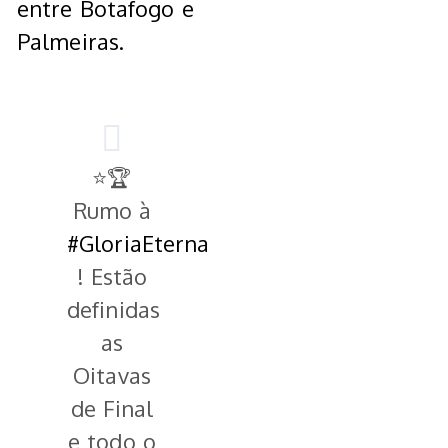
entre Botafogo e
Palmeiras.
⭐️🏆
Rumo à
#GloriaEterna
! Estão
definidas
as
Oitavas
de Final
e todo o