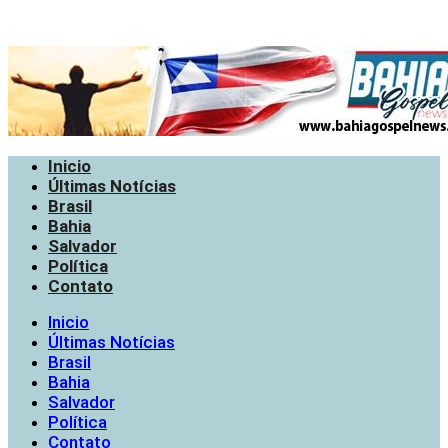
Inicio
Últimas Notícias
Brasil
Bahia
Salvador
Política
Contato
Inicio
Últimas Notícias
Brasil
Bahia
Salvador
Política
Contato