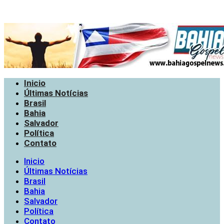
Inicio
Últimas Notícias
Brasil
Bahia
Salvador
Política
Contato
Inicio
Últimas Notícias
Brasil
Bahia
Salvador
Política
Contato