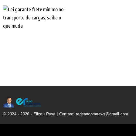
© 2024 - 2026 - Elizeu Rosa | Contato: redeancoranews@gmail.com