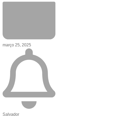
março 25, 2025
Salvador