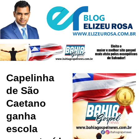
Capelinha
de São
Caetano
ganha
escola