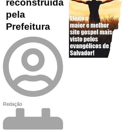
reconstruída
pela
Prefeitura
Redação