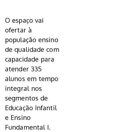
O espaço vai
ofertar à
população ensino
de qualidade com
capacidade para
atender 335
alunos em tempo
integral nos
segmentos de
Educação Infantil
e Ensino
Fundamental I.