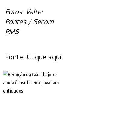
Fotos: Valter
Pontes / Secom
PMS
Fonte: Clique aqui